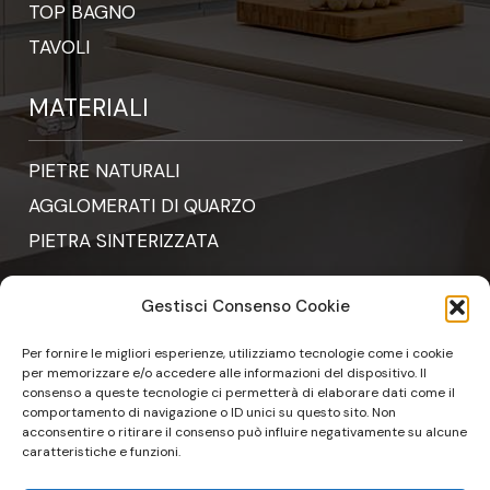
TOP BAGNO
TAVOLI
MATERIALI
PIETRE NATURALI
AGGLOMERATI DI QUARZO
PIETRA SINTERIZZATA
Gestisci Consenso Cookie
CONTATTI
Per fornire le migliori esperienze, utilizziamo tecnologie come i cookie
per memorizzare e/o accedere alle informazioni del dispositivo. Il
consenso a queste tecnologie ci permetterà di elaborare dati come il
ordini@pfm-srl.it
comportamento di navigazione o ID unici su questo sito. Non
acconsentire o ritirare il consenso può influire negativamente su alcune
caratteristiche e funzioni.
011 9235942