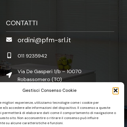
CONTATTI
ordini@pfm-srl.it
011 9235942
Via De Gasperi 1/b – 10070
Robassomero (TO)
Gestisci Consenso Cookie
le migliori esperienze, utilizziamo tecnologie come i cookie per
 e/o accedere alle informazioni del dispositivo. Il consenso a queste
ci permetterà di elaborare dati come il comportamento di navigazione o
questo sito. Non acconsentire o ritirare il consenso può influire
te su alcune caratteristiche e funzioni.