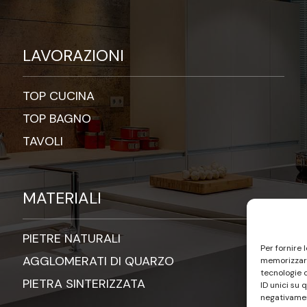
LAVORAZIONI
TOP CUCINA
TOP BAGNO
TAVOLI
MATERIALI
PIETRE NATURALI
Per fornire 
AGGLOMERATI DI QUARZO
memorizzare
tecnologie 
PIETRA SINTERIZZATA
ID unici su 
negativamen