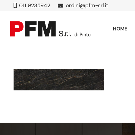
011 9235942
ordini@pfm-srl.it
HOME